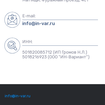
Мытищи, Фуражный проезд, 4с1
E-mail:
info@in-var.ru
ИНН:
501820085712 (ИП Громов Н.Л.)
5018216923 (ООО "ИН-Вариант")
info@in-var.ru