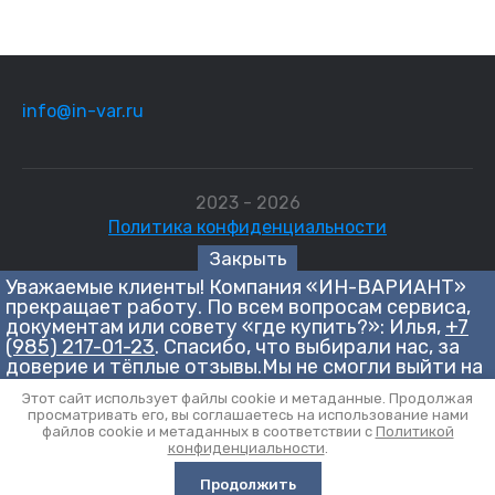
info@in-var.ru
2023 - 2026
Политика конфиденциальности
Закрыть
Уважаемые клиенты! Компания «ИН-ВАРИАНТ»
Сайт создан в:
megagroup.ru
прекращает работу. По всем вопросам сервиса,
документам или совету «где купить?»: Илья,
+7
(985) 217-01-23
. Спасибо, что выбирали нас, за
доверие и тёплые отзывы.Мы не смогли выйти на
Данные о товарах и услугах, включая цены и технические
приемлемую стоимость привлечения клиента в
характеристики, представленные на сайте, не являются
Этот сайт использует файлы cookie и метаданные. Продолжая
текущей экономической ситуации — это
публичной офертой, определяемой положениями Статьи 437
просматривать его, вы соглашаетесь на использование нами
вынудило нас принять непростое решение о
(2) ГК РФ, а носят исключительно информационный характер.
файлов cookie и метаданных в соответствии с
Политикой
закрытии.
Для получения точной информации о наличии и стоимости
конфиденциальности
.
товара, пожалуйста, обращайтесь по нашим телефонам.
Продолжить
0
0