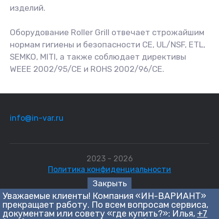
изделий.
Оборудование Roller Grill отвечает строжайшим
нормам гигиены и безопасности CE, UL/NSF, ETL,
SEMKO, MITI, а также соблюдает директивы
WEEE 2002/95/CE и ROHS 2002/96/CE.
info@in-var.ru
2023 - 2026
Политика конфиденциальности
Закрыть
Уважаемые клиенты! Компания «ИН-ВАРИАНТ»
Сайт создан в:
megagroup.ru
прекращает работу. По всем вопросам сервиса,
документам или совету «где купить?»: Илья,
+7